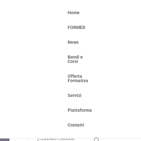
Home
FORMED
News
Cerca
Bandi e
Corsi
Articoli recenti
Offerta
GAL Terre Vibonesi Piano
Formativa
Azione Locale 2014/2022.
Misura 1 – Intervento 1.1.1
Servizi
“Sostegno alla formazione
professionale e azioni
Piattaforma
finalizzate all’acquisizione
delle competenze” –
Contatti
Annualità 2024 – CUP:
J12B24001360006