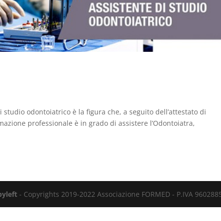
i studio odontoiatrico è la figura che, a seguito dell’attestato di
rmazione professionale è in grado di assistere l’Odontoiatra,
yleft
- Copyrights 2019-2022 Associazione FORMED - P.IVA 960288