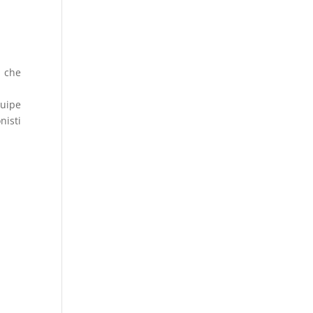
e che
quipe
nisti