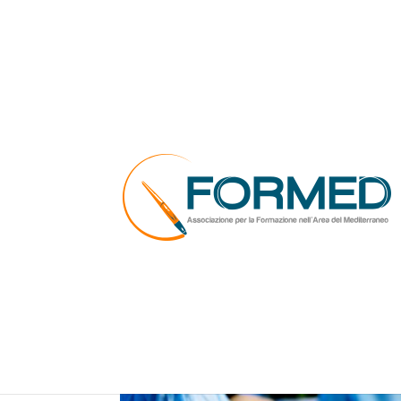
Bando A.S.O.
da
formed_ammi
|
16 Mar, 2019
|
Bandi
|
0 com