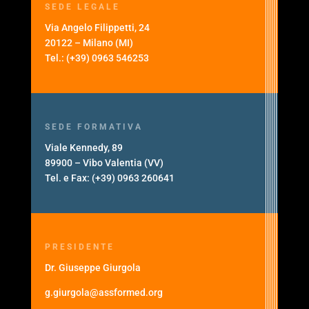
SEDE LEGALE
Via Angelo Filippetti, 24
20122 – Milano (MI)
Tel.: (+39) 0963 546253
SEDE FORMATIVA
Viale Kennedy, 89
89900 – Vibo Valentia (VV)
Tel. e Fax: (+39) 0963 260641
PRESIDENTE
Dr. Giuseppe Giurgola
g.giurgola@assformed.org